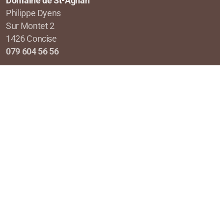
Domaine de St-Agnan
Philippe Dyens
Sur Montet 2
1426 Concise
079 604 56 56
stagnan@bluewin.ch
Menu principal
Légal
Accueil
Conditions d'utilisation
Politique de confidentialité
Nos produits
Commande
À propos de
Galerie Photos
Agenda
Contact