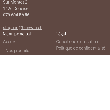
Sur Montet 2
1426 Concise
079 604 56 56
stagnan@bluewin.ch
Menu principal
Légal
Accueil
Conditions d'utilisation
Politique de confidentialité
Nos produits
Commande
À propos de
Galerie Photos
Agenda
Contact
Copyright, tous droits réservés